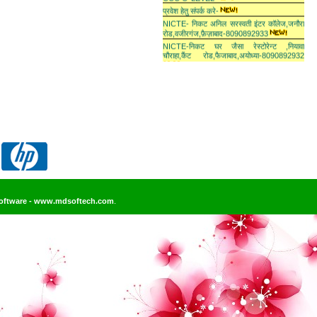
प्रवेश हेतु संपर्क करे-
NICTE- निकट अनिल सरस्वती इंटर कॉलेज,जनौरा
रोड,वजीरगंज,फ़ैज़ाबाद-8090892933
NICTE-निकट घर जैसा रेस्टोरेन्ट ,नियावा
चौराहा,कैंट रोड,फैजाबाद,अयोध्या-8090892932
Software - www.mdsoftech.com
.